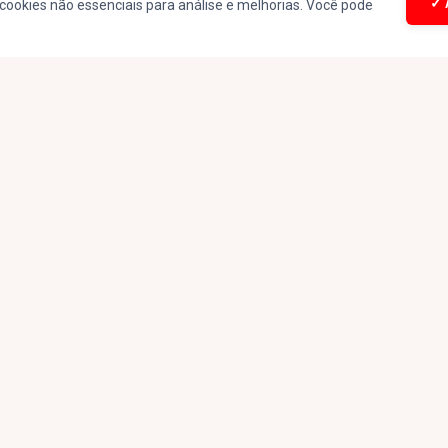
✓ 
cookies não essenciais para análise e melhorias. Você pode
omendador Francisco Avelino Maia, 4170, Canjeranus, Passos - MG, 379
(35) 99909-0969
comercial@jovempanpassos.com.br
Desenvolvido por