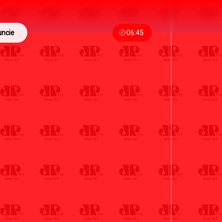
ncie
06:45