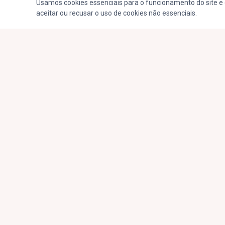
Usamos cookies essenciais para o funcionamento do site e 
aceitar ou recusar o uso de cookies não essenciais.
AO VIVO
© 2026,
Jovem Pan FM Passos.
Todos os direitos reservados.
Av. C