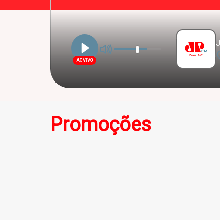
J
AO VIVO
Promoções