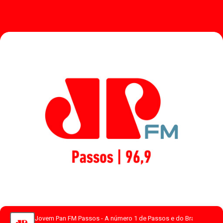
Jovem Pan FM Passos - A número 1 de Passos e do Brasil.