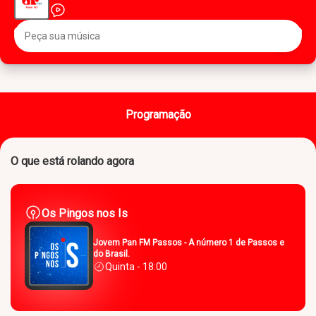
Programação
O que está rolando agora
Os Pingos nos Is
Jovem Pan FM Passos - A número 1 de Passos e
do Brasil.
Quinta - 18:00