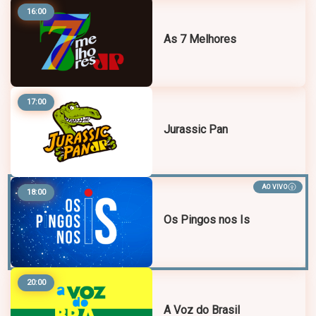
16:00
As 7 Melhores
17:00
Jurassic Pan
AO VIVO
18:00
Os Pingos nos Is
20:00
A Voz do Brasil