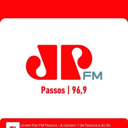
Jovem Pan FM Passos - A número 1 de Passos e do Brasil.