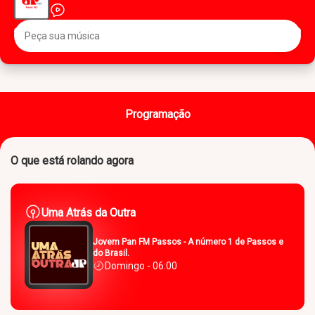
Programação
O que está rolando agora
Uma Atrás da Outra
Jovem Pan FM Passos - A número 1 de Passos e
do Brasil.
Domingo - 06:00